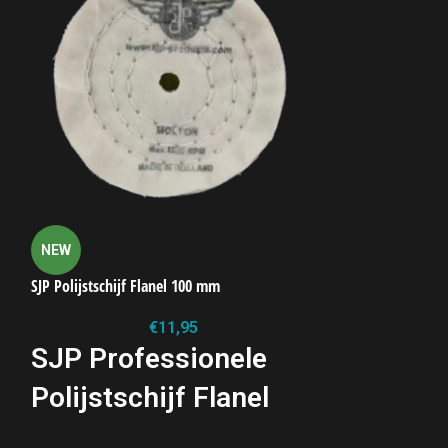
NEW
NEW
SJP Polijstschijf Flanel 100 mm
SJP Polijstschijf
€
11,95
SJP Professionele
SJP prof
Polijstschijf Flanel
polijstsc
De SJP Polijstschijf Flanel is gemaakt
De SJP Polijsts