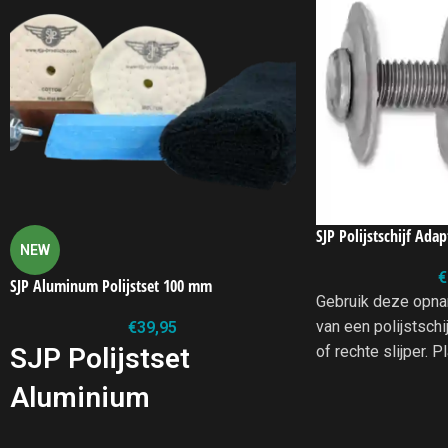
SJP Polijstschijf Ada
NEW
€
SJP Aluminum Polijstset 100 mm
Gebruik deze opn
van een polijstschi
€
39,95
SJP Polijstset
of rechte slijper. P
tussen de metalen 
Aluminium
aan en de polijstsch
gebruik. Voor poli
SJP Polijstset aluminium – Onze