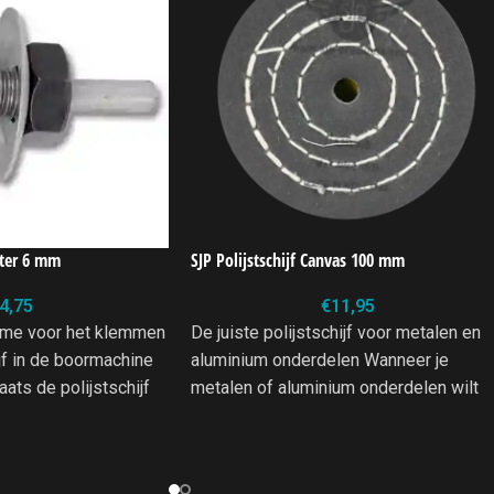
pter 6 mm
SJP Polijstschijf Canvas 100 mm
4,75
€
11,95
ame voor het klemmen
De juiste polijstschijf voor metalen en
jf in de boormachine
aluminium onderdelen Wanneer je
laats de polijstschijf
metalen of aluminium onderdelen wilt
ringen, draai de moer
polijsten, dan is een goede
ijf is klaar voor
jstschijven tot 250 mm