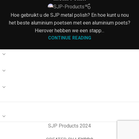
SJP-Products
Hoe gebruikt u de SJP metal polish? En hoe kunt u nou
het beste aluminium poetsen met een aluminium poets?
Hierover hebben we een stapp...
CONTINUE READING
CONTACT
DEALERS
RECENTE BLOG POSTS
HANDIGE LINKS
SJP Products 2024