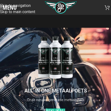
Skip to navigation
MENU
Skip to main content
ALL-IN ONE METAALPOETS
Onze nieuwe generatie metaalpoets
BEKIJK NU