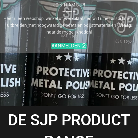
JOIN TEAM SJP!
————
Heef u een webshop, winkel of werkplaats en wilt u het assortiment
uitbreiden met hoogwaardige poets en polijstmaterialen? Vraag
naar de mogelijkheden!
AANMELDEN
DE SJP PRODUCT