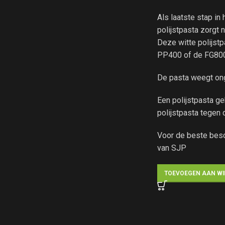
Als laatste stap in
polijstpasta zorgt 
Deze witte polijstp
PP400 of de FG80
De pasta weegt ong
Een polijstpasta geb
polijstpasta tegen 
Voor de beste bes
van SJP
TOEVOEGEN AAN W