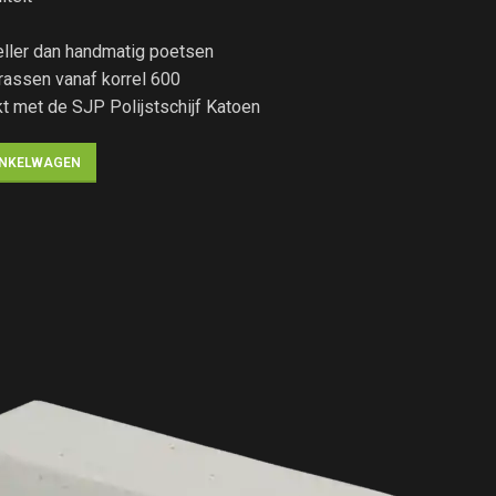
neller dan handmatig poetsen
rassen vanaf korrel 600
t met de SJP Polijstschijf Katoen
INKELWAGEN