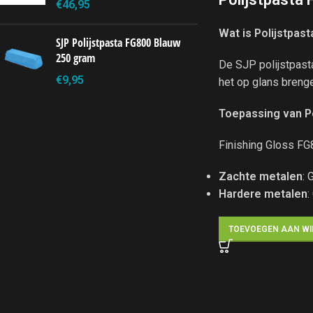
€
46,95
Wat is Polijstpas
SJP Polijstpasta FG800 Blauw
250 gram
De SJP polijstpast
€
9,95
het op glans brenge
Toepassing van P
Finishing Gloss FG
Zachte metalen
: 
Hardere metalen
:
TOEVOEGEN AAN W