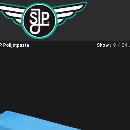
P Polijstpasta
Show
9
24