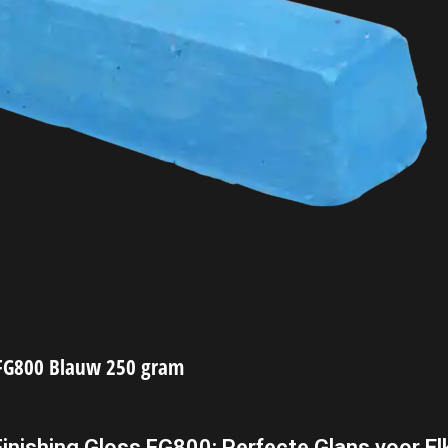
a FG800 Blauw 250 gram
Finishing Gloss FG800: Perfecte Glans voor El