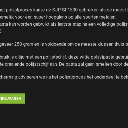
 het polijstproces kun je de SJP SF1500 gebruiken als de meest f
namelijk voor een super hoogglans op alle soorten metalen.
asta kan worden gebruikt als laatste stap na een volledige polijs
0
eveer 250 gram en is voldoende om de meeste klussen thuis t
ruik je altijd met een polijstschijf, deze witte polijstpasta gebruik
de draaiende polijstschijf aan. De pasta zal gaan smelten door de
cherming adviseren we na het polijstproces het onderdeel te 
INKELWAGEN