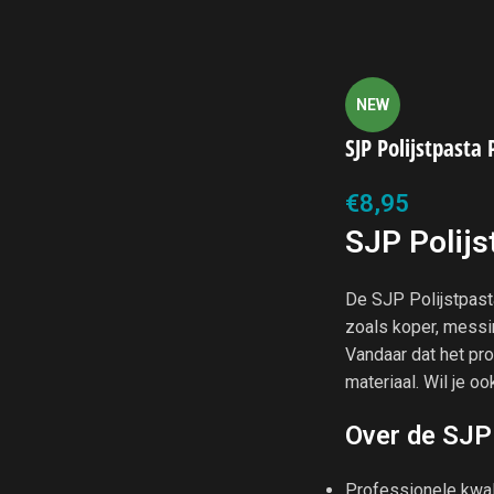
NEW
SJP Polijstpasta
€
8,95
SJP Polijs
De SJP Polijstpasta
zoals koper, messin
Vandaar dat het pro
materiaal. Wil je o
Over de SJP 
Professionele kwal